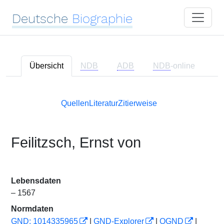
Deutsche
Biographie
Übersicht
NDB
ADB
NDB
-online
Quellen
Literatur
Zitierweise
Feilitzsch, Ernst von
Lebensdaten
– 1567
Normdaten
GND: 1014335965
|
GND-Explorer
|
OGND
|