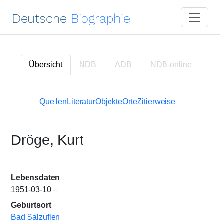
Deutsche
Biographie
Übersicht
NDB
ADB
NDB
-online
Quellen
Literatur
Objekte
Orte
Zitierweise
Dröge, Kurt
Lebensdaten
1951-03-10 –
Geburtsort
Bad Salzuflen