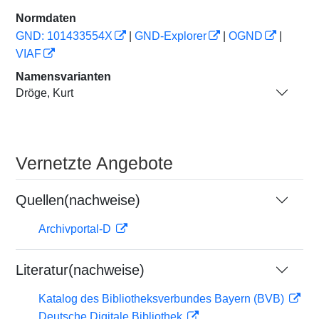
Normdaten
GND: 101433554X
|
GND-Explorer
|
OGND
|
VIAF
Namensvarianten
Dröge, Kurt
Vernetzte Angebote
Quellen(nachweise)
Archivportal-D
Literatur(nachweise)
Katalog des Bibliotheksverbundes Bayern (BVB)
Deutsche Digitale Bibliothek