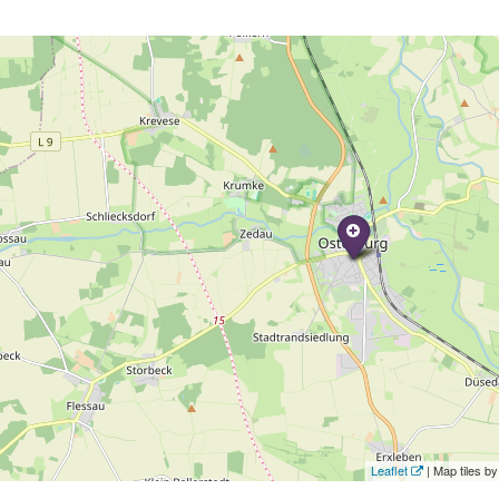
Leaflet
| Map tiles 