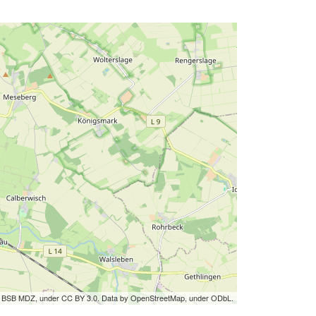
by BSB MDZ, under CC BY 3.0. Data by OpenStreetMap, under ODbL.