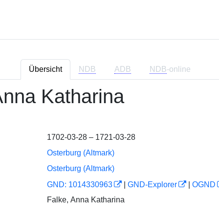
Übersicht
NDB
ADB
NDB
-online
Anna Katharina
1702-03-28 – 1721-03-28
Osterburg (Altmark)
Osterburg (Altmark)
GND: 1014330963
|
GND-Explorer
|
OGND
Falke, Anna Katharina