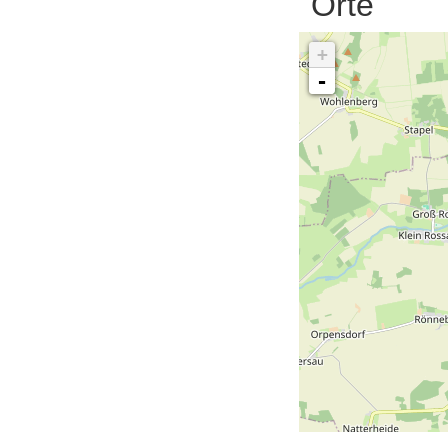
Orte
+
-