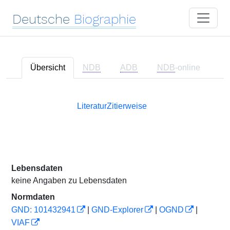
Deutsche
Biographie
Übersicht
NDB
ADB
NDB
-online
Literatur
Zitierweise
Lebensdaten
keine Angaben zu Lebensdaten
Normdaten
GND: 101432941
|
GND-Explorer
|
OGND
|
VIAF