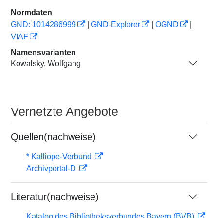
Normdaten
GND: 1014286999
|
GND-Explorer
|
OGND
|
VIAF
Namensvarianten
Kowalsky, Wolfgang
Vernetzte Angebote
Quellen(nachweise)
* Kalliope-Verbund
Archivportal-D
Literatur(nachweise)
Katalog des Bibliotheksverbundes Bayern (BVB)