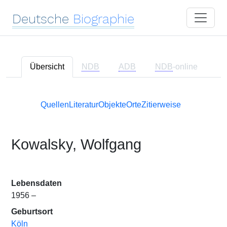
Deutsche
Biographie
Übersicht
NDB
ADB
NDB
-online
Quellen
Literatur
Objekte
Orte
Zitierweise
Kowalsky, Wolfgang
Lebensdaten
1956 –
Geburtsort
Köln