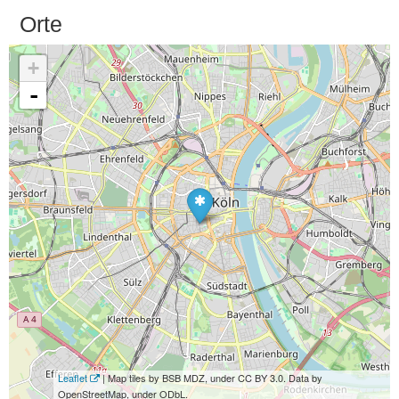
Orte
+
-
Leaflet
| Map tiles by BSB MDZ, under CC BY 3.0. Data by
OpenStreetMap, under ODbL.