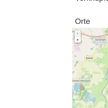
Orte
+
-