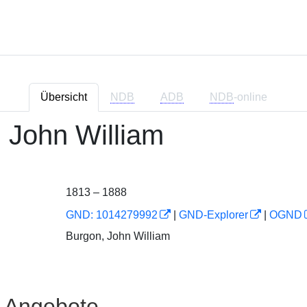
Übersicht
NDB
ADB
NDB
-online
 John William
1813 – 1888
GND: 1014279992
|
GND-Explorer
|
OGND
Burgon, John William
e Angebote