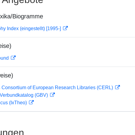
exika/Biogramme
hy Index (eingestellt) [1995-]
ise)
rbund
eise)
 Consortium of European Research Libraries (CERL)
Verbundkatalog (GBV)
icus (IxTheo)
ungen