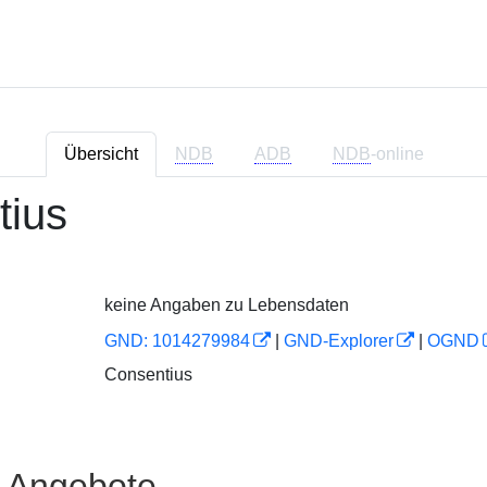
Übersicht
NDB
ADB
NDB
-online
tius
keine Angaben zu Lebensdaten
GND: 1014279984
|
GND-Explorer
|
OGND
Consentius
e Angebote