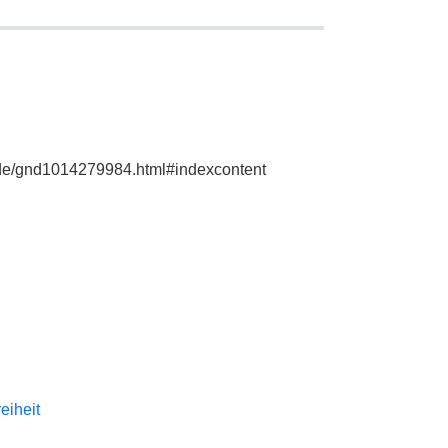
e.de/gnd1014279984.html#indexcontent
reiheit