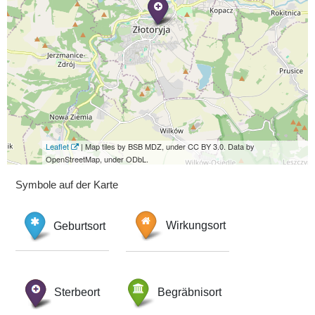
Leaflet
| Map tiles by BSB MDZ, under CC BY 3.0. Data by
OpenStreetMap, under ODbL.
Symbole auf der Karte
Geburtsort
Wirkungsort
Sterbeort
Begräbnisort