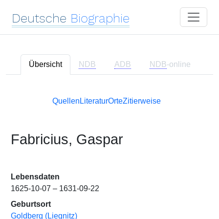
Deutsche
Biographie
Übersicht
NDB
ADB
NDB
-online
Quellen
Literatur
Orte
Zitierweise
Fabricius, Gaspar
Lebensdaten
1625-10-07 – 1631-09-22
Geburtsort
Goldberg (Liegnitz)