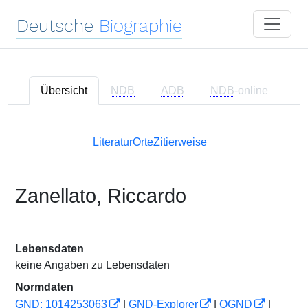
Deutsche
Biographie
Übersicht
NDB
ADB
NDB
-online
Literatur
Orte
Zitierweise
Zanellato, Riccardo
Lebensdaten
keine Angaben zu Lebensdaten
Normdaten
GND: 1014253063
|
GND-Explorer
|
OGND
|