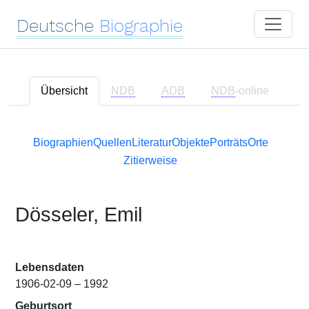
Deutsche
Biographie
Übersicht
NDB
ADB
NDB
-online
Biographien
Quellen
Literatur
Objekte
Porträts
Orte
Zitierweise
Dösseler, Emil
Lebensdaten
1906-02-09 – 1992
Geburtsort