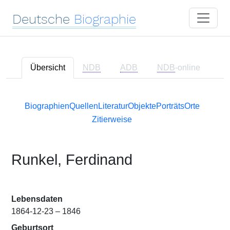
Deutsche
Biographie
Übersicht
NDB
ADB
NDB
-online
Biographien
Quellen
Literatur
Objekte
Porträts
Orte
Zitierweise
Runkel, Ferdinand
Lebensdaten
1864-12-23 – 1846
Geburtsort