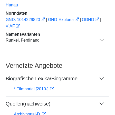
Hanau
Normdaten
GND: 1014229820
|
GND-Explorer
|
OGND
|
VIAF
Namensvarianten
Runkel, Ferdinand
Vernetzte Angebote
Biografische Lexika/Biogramme
* Filmportal [2010-]
Quellen(nachweise)
Archivportal-D