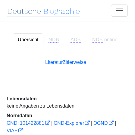
Deutsche
Biographie
Übersicht
NDB
ADB
NDB
-online
Literatur
Zitierweise
Lebensdaten
keine Angaben zu Lebensdaten
Normdaten
GND: 101422881
|
GND-Explorer
|
OGND
|
VIAF