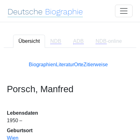
Deutsche
Biographie
Übersicht
NDB
ADB
NDB
-online
Biographien
Literatur
Orte
Zitierweise
Porsch, Manfred
Lebensdaten
1950 –
Geburtsort
Wien