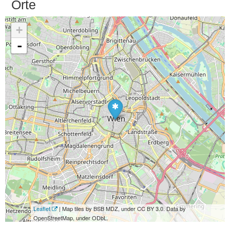
Orte
+
-
Leaflet
| Map tiles by BSB MDZ, under CC BY 3.0. Data by
OpenStreetMap, under ODbL.