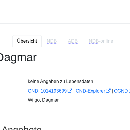
Übersicht
NDB
ADB
NDB
-online
 Dagmar
keine Angaben zu Lebensdaten
GND: 1014193699
|
GND-Explorer
|
OGND
Wilgo, Dagmar
e Angebote