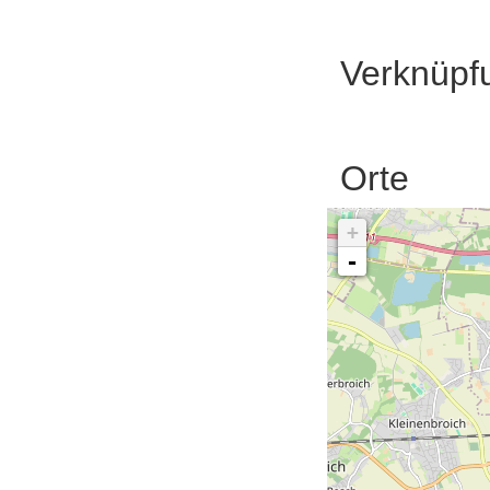
Verknüpf
Orte
+
-