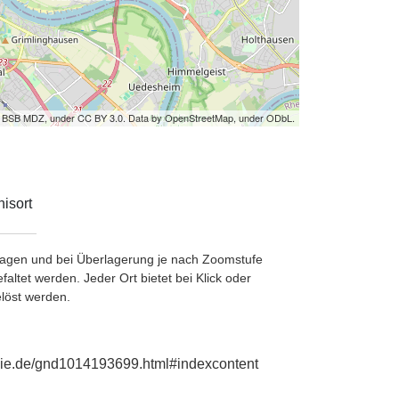
by BSB MDZ, under CC BY 3.0. Data by OpenStreetMap, under ODbL.
isort
etragen und bei Überlagerung je nach Zoomstufe
ltet werden. Jeder Ort bietet bei Klick oder
löst werden.
phie.de/gnd1014193699.html#indexcontent