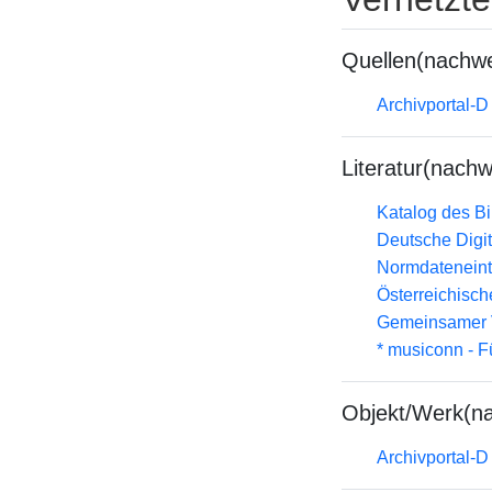
Quellen(nachwe
Archivportal-
Literatur(nachw
Katalog des B
Deutsche Digit
Normdateneint
Österreichisc
Gemeinsamer 
* musiconn - F
Objekt/Werk(n
Archivportal-