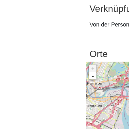
Verknüpf
Von der Perso
Orte
+
-