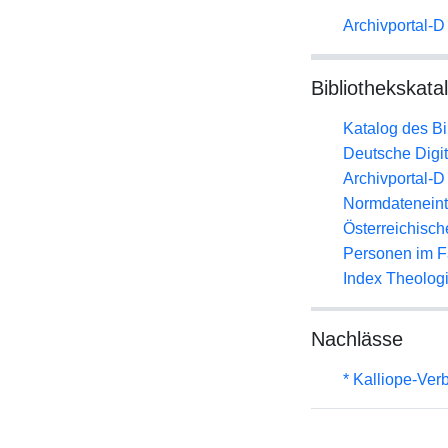
Archivportal-
Bibliothekskata
Katalog des B
Deutsche Digit
Archivportal-
Normdateneint
Österreichisc
Personen im F
Index Theolog
Nachlässe
* Kalliope-Ve