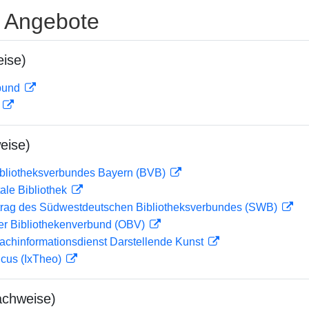
e Angebote
ise)
rbund
D
eise)
ibliotheksverbundes Bayern (BVB)
ale Bibliothek
rag des Südwestdeutschen Bibliotheksverbundes (SWB)
her Bibliothekenverbund (OBV)
achinformationsdienst Darstellende Kunst
icus (IxTheo)
achweise)