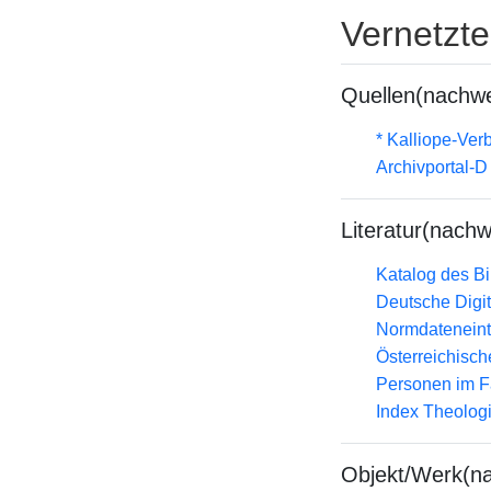
Vernetzt
Quellen(nachwe
* Kalliope-Ve
Archivportal-
Literatur(nachw
Katalog des B
Deutsche Digit
Normdateneint
Österreichisc
Personen im F
Index Theolog
Objekt/Werk(n