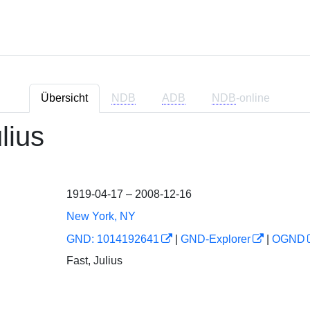
Übersicht
NDB
ADB
NDB
-online
lius
1919-04-17 – 2008-12-16
New York, NY
GND: 1014192641
|
GND-Explorer
|
OGND
Fast, Julius