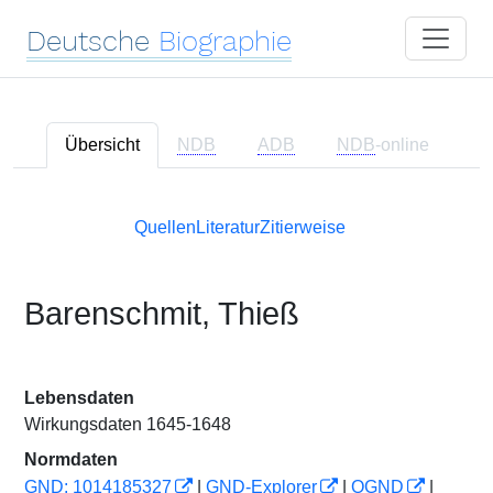
Deutsche
Biographie
Übersicht
NDB
ADB
NDB
-online
Quellen
Literatur
Zitierweise
Barenschmit, Thieß
Lebensdaten
Wirkungsdaten 1645-1648
Normdaten
GND: 1014185327
|
GND-Explorer
|
OGND
|