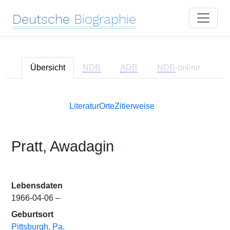
Deutsche
Biographie
Übersicht
NDB
ADB
NDB
-online
Literatur
Orte
Zitierweise
Pratt, Awadagin
Lebensdaten
1966-04-06 –
Geburtsort
Pittsburgh, Pa.