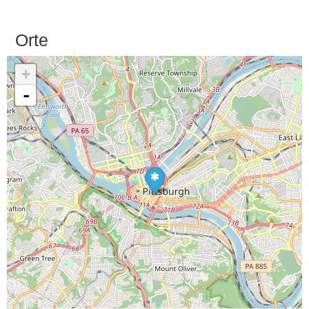
Orte
+
-