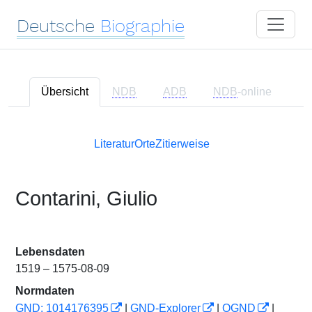
Deutsche
Biographie
Übersicht
NDB
ADB
NDB
-online
Literatur
Orte
Zitierweise
Contarini, Giulio
Lebensdaten
1519 – 1575-08-09
Normdaten
GND: 1014176395
|
GND-Explorer
|
OGND
|