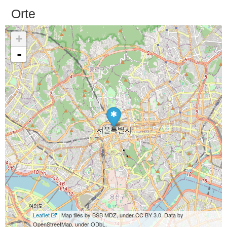
Orte
+
-
Leaflet
| Map tiles by BSB MDZ, under CC BY 3.0. Data by
OpenStreetMap, under ODbL.