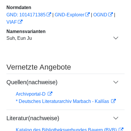
Normdaten
GND: 1014171385
|
GND-Explorer
|
OGND
|
VIAF
Namensvarianten
Suh, Eun Ju
Vernetzte Angebote
Quellen(nachweise)
Archivportal-D
* Deutsches Literaturarchiv Marbach - Kallías
Literatur(nachweise)
Katalog des Bibliotheksverbundes Bayern (BVB)