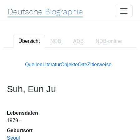
Deutsche
Biographie
Übersicht
NDB
ADB
NDB
-online
Quellen
Literatur
Objekte
Orte
Zitierweise
Suh, Eun Ju
Lebensdaten
1979 –
Geburtsort
Seoul