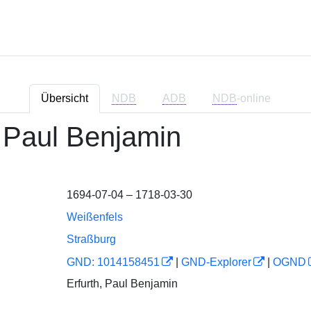
Übersicht
NDB
ADB
NDB
-online
, Paul Benjamin
1694-07-04 – 1718-03-30
Weißenfels
Straßburg
GND: 1014158451
|
GND-Explorer
|
OGND
Erfurth, Paul Benjamin