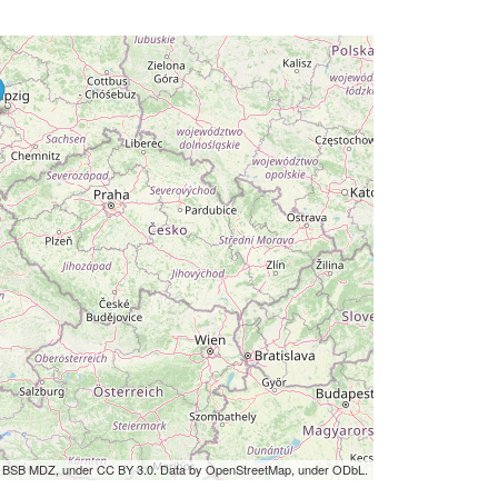
by BSB MDZ, under CC BY 3.0. Data by OpenStreetMap, under ODbL.