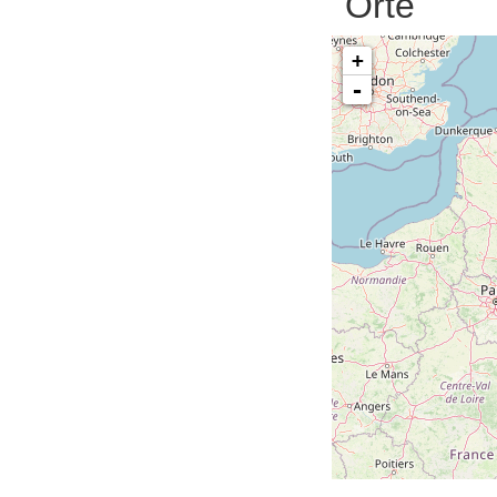
Orte
+
-