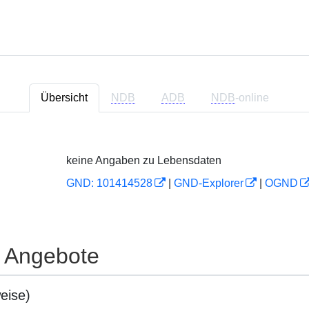
Übersicht
NDB
ADB
NDB
-online
keine Angaben zu Lebensdaten
GND: 101414528
|
GND-Explorer
|
OGND
e Angebote
eise)