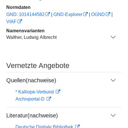
Normdaten
GND: 1014144582
|
GND-Explorer
|
OGND
|
VIAF
Namensvarianten
Walther, Ludwig Albrecht
Vernetzte Angebote
Quellen(nachweise)
* Kalliope-Verbund
Archivportal-D
Literatur(nachweise)
Deutsche Digitale Bibliothek