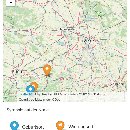
-
Leaflet
| Map tiles by BSB MDZ, under CC BY 3.0. Data by
OpenStreetMap, under ODbL.
Symbole auf der Karte
Geburtsort
Wirkungsort