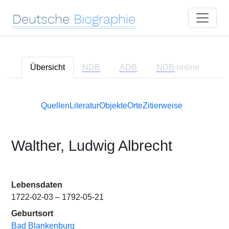
Deutsche
Biographie
Übersicht
NDB
ADB
NDB
-online
Quellen
Literatur
Objekte
Orte
Zitierweise
Walther, Ludwig Albrecht
Lebensdaten
1722-02-03 – 1792-05-21
Geburtsort
Bad Blankenburg