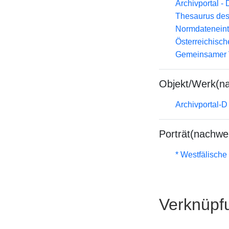
Archivportal -
Thesaurus des
Normdateneint
Österreichisc
Gemeinsamer 
Objekt/Werk(n
Archivportal-
Porträt(nachwe
* Westfälische
Verknüpf