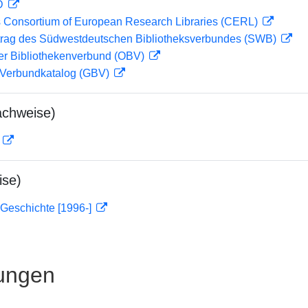
 D
 Consortium of European Research Libraries (CERL)
rag des Südwestdeutschen Bibliotheksverbundes (SWB)
her Bibliothekenverbund (OBV)
Verbundkatalog (GBV)
achweise)
D
ise)
 Geschichte [1996-]
ungen