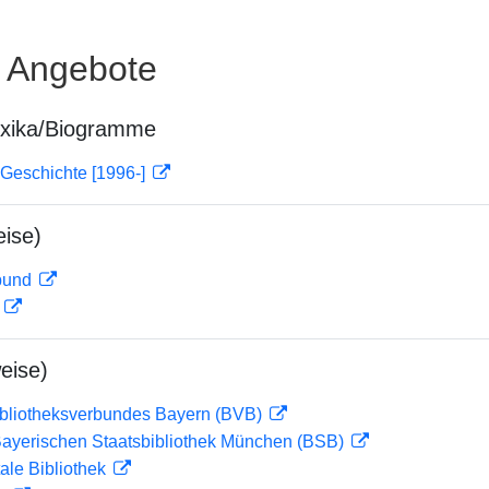
e Angebote
exika/Biogramme
 Geschichte [1996-]
ise)
rbund
D
eise)
ibliotheksverbundes Bayern (BVB)
 Bayerischen Staatsbibliothek München (BSB)
ale Bibliothek