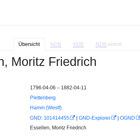
Übersicht
NDB
ADB
NDB
-online
, Moritz Friedrich
1796-04-06 – 1882-04-11
Plettenberg
Hamm (Westf)
GND: 101414455
|
GND-Explorer
|
OGND
Essellen, Moritz Friedrich