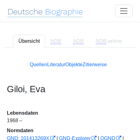
Deutsche
Biographie
Übersicht
NDB
ADB
NDB
-online
Quellen
Literatur
Objekte
Zitierweise
Giloi, Eva
Lebensdaten
1968 –
Normdaten
GND: 101413269X
|
GND-Explorer
|
OGND
|