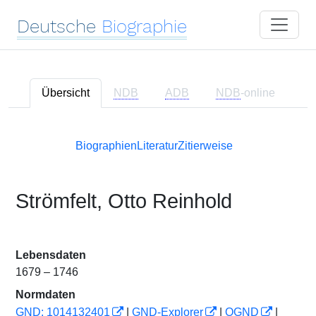
Deutsche
Biographie
Übersicht
NDB
ADB
NDB
-online
Biographien
Literatur
Zitierweise
Strömfelt, Otto Reinhold
Lebensdaten
1679 – 1746
Normdaten
GND: 1014132401
|
GND-Explorer
|
OGND
|