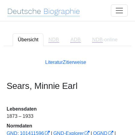
Deutsche
Biographie
Übersicht
NDB
ADB
NDB
-online
Literatur
Zitierweise
Sears, Minnie Earl
Lebensdaten
1873 – 1933
Normdaten
GND: 101411596
|
GND-Explorer
|
OGND
|