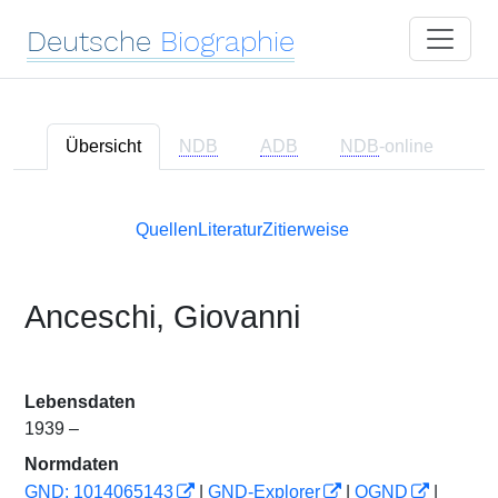
Deutsche
Biographie
Übersicht
NDB
ADB
NDB
-online
Quellen
Literatur
Zitierweise
Anceschi, Giovanni
Lebensdaten
1939 –
Normdaten
GND: 1014065143
|
GND-Explorer
|
OGND
|