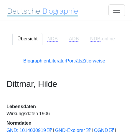
Deutsche
Biographie
Übersicht
NDB
ADB
NDB
-online
Biographien
Literatur
Porträts
Zitierweise
Dittmar, Hilde
Lebensdaten
Wirkungsdaten 1906
Normdaten
GND: 1014030919
|
GND-Explorer
|
OGND
|