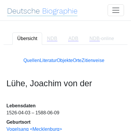
Deutsche
Biographie
Übersicht
NDB
ADB
NDB
-online
Quellen
Literatur
Objekte
Orte
Zitierweise
Lühe, Joachim von der
Lebensdaten
1526-04-03 – 1588-06-09
Geburtsort
Vogelsang <Mecklenburg>