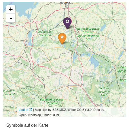
+
-
Leaflet
| Map tiles by BSB MDZ, under CC BY 3.0. Data by
OpenStreetMap, under ODbL.
Symbole auf der Karte