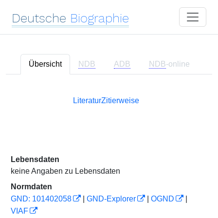
Deutsche
Biographie
Übersicht
NDB
ADB
NDB
-online
Literatur
Zitierweise
Lebensdaten
keine Angaben zu Lebensdaten
Normdaten
GND: 101402058
|
GND-Explorer
|
OGND
|
VIAF