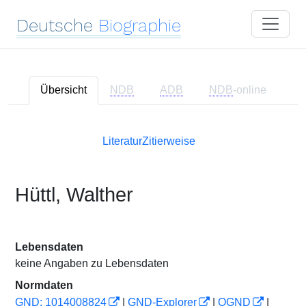
Deutsche
Biographie
Übersicht
NDB
ADB
NDB
-online
Literatur
Zitierweise
Hüttl, Walther
Lebensdaten
keine Angaben zu Lebensdaten
Normdaten
GND: 1014008824
|
GND-Explorer
|
OGND
|