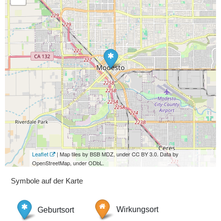
Leaflet
| Map tiles by BSB MDZ, under CC BY 3.0. Data by
OpenStreetMap, under ODbL.
Symbole auf der Karte
Geburtsort
Wirkungsort