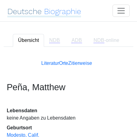
Deutsche
Biographie
Übersicht
NDB
ADB
NDB
-online
Literatur
Orte
Zitierweise
Peña, Matthew
Lebensdaten
keine Angaben zu Lebensdaten
Geburtsort
Modesto, Calif.