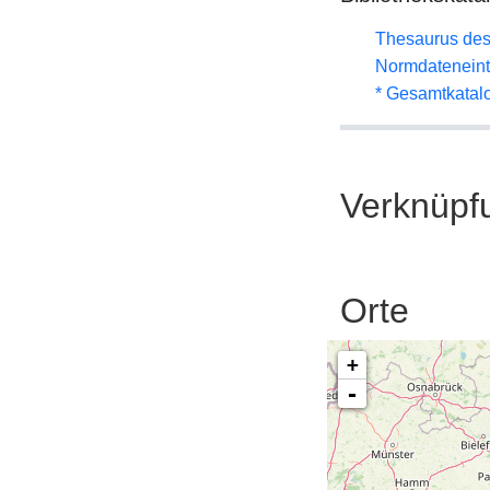
Thesaurus des
Normdateneint
* Gesamtkatal
Verknüpf
Orte
+
-