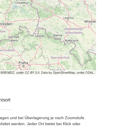
by BSB MDZ, under CC BY 3.0. Data by OpenStreetMap, under ODbL.
isort
etragen und bei Überlagerung je nach Zoomstufe
ltet werden. Jeder Ort bietet bei Klick oder