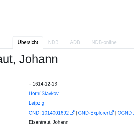
Übersicht
NDB
ADB
NDB
-online
aut, Johann
– 1614-12-13
Horní Slavkov
Leipzig
GND: 1014001692
|
GND-Explorer
|
OGND
Eisentraut, Johann