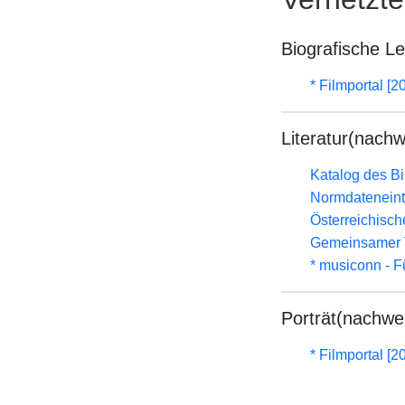
Biografische L
* Filmportal [2
Literatur(nachw
Katalog des B
Normdateneint
Österreichisc
Gemeinsamer 
* musiconn - F
Porträt(nachwe
* Filmportal [2