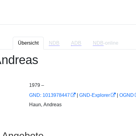
Übersicht
NDB
ADB
NDB
-online
Andreas
1979 –
GND: 1013978447
|
GND-Explorer
|
OGND
Haun, Andreas
e Angebote