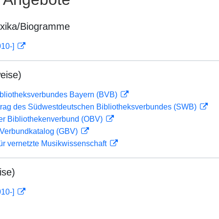
exika/Biogramme
010-]
eise)
ibliotheksverbundes Bayern (BVB)
rag des Südwestdeutschen Bibliotheksverbundes (SWB)
her Bibliothekenverbund (OBV)
Verbundkatalog (GBV)
ür vernetzte Musikwissenschaft
ise)
010-]