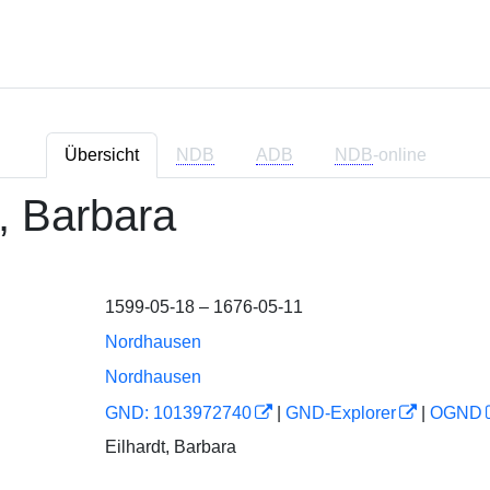
Übersicht
NDB
ADB
NDB
-online
t, Barbara
1599-05-18 – 1676-05-11
Nordhausen
Nordhausen
GND: 1013972740
|
GND-Explorer
|
OGND
Eilhardt, Barbara