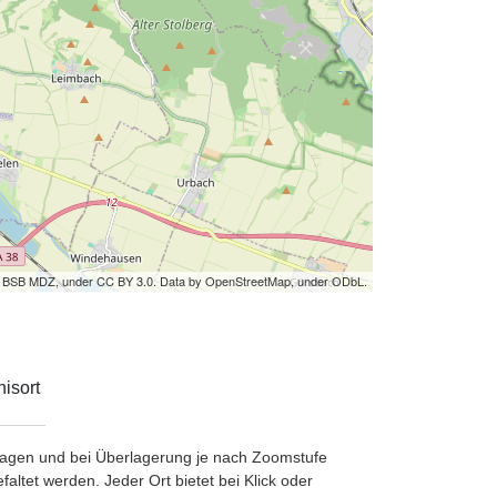
by BSB MDZ, under CC BY 3.0. Data by OpenStreetMap, under ODbL.
isort
etragen und bei Überlagerung je nach Zoomstufe
ltet werden. Jeder Ort bietet bei Klick oder