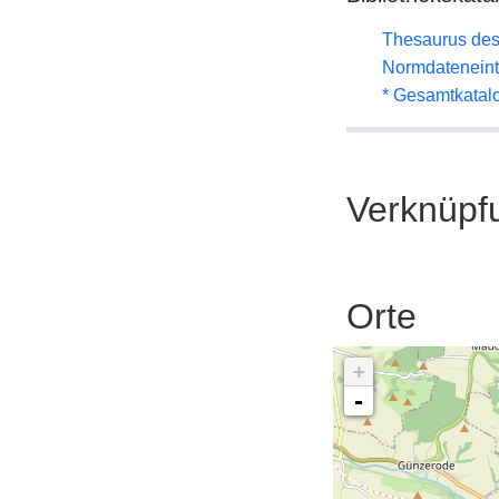
Thesaurus des
Normdateneint
* Gesamtkatal
Verknüpf
Orte
+
-