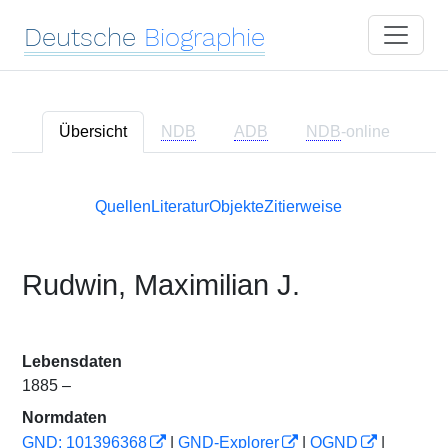
Deutsche
Biographie
Übersicht
NDB
ADB
NDB
-online
Quellen
Literatur
Objekte
Zitierweise
Rudwin, Maximilian J.
Lebensdaten
1885 –
Normdaten
GND: 101396368
|
GND-Explorer
|
OGND
|