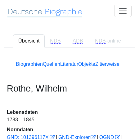
Deutsche
Biographie
Übersicht
NDB
ADB
NDB
-online
Biographien
Quellen
Literatur
Objekte
Zitierweise
Rothe, Wilhelm
Lebensdaten
1783 – 1845
Normdaten
GND: 101396117X
|
GND-Explorer
|
OGND
|