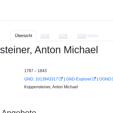
Übersicht
NDB
ADB
NDB
-online
teiner, Anton Michael
1787 – 1843
GND: 1013943317
|
GND-Explorer
|
OGND
Koppensteiner, Anton Michael
e Angebote