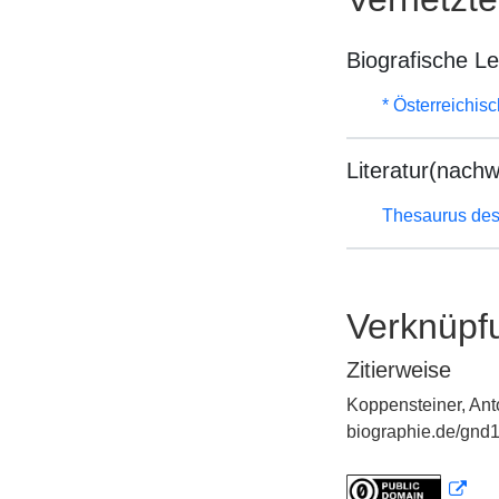
Biografische L
* Österreichis
Literatur(nachw
Thesaurus des
Verknüpf
Zitierweise
Koppensteiner, Ant
biographie.de/gnd1