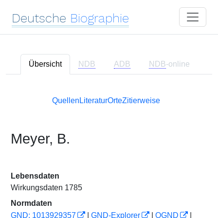
Deutsche
Biographie
Übersicht
NDB
ADB
NDB
-online
Quellen
Literatur
Orte
Zitierweise
Meyer, B.
Lebensdaten
Wirkungsdaten 1785
Normdaten
GND: 1013929357
|
GND-Explorer
|
OGND
|