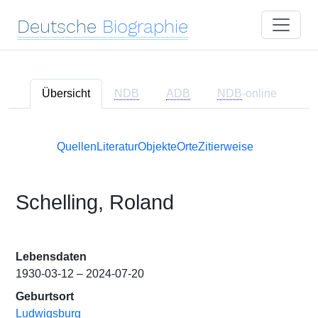
Deutsche
Biographie
Übersicht
NDB
ADB
NDB
-online
Quellen
Literatur
Objekte
Orte
Zitierweise
Schelling, Roland
Lebensdaten
1930-03-12 – 2024-07-20
Geburtsort
Ludwigsburg