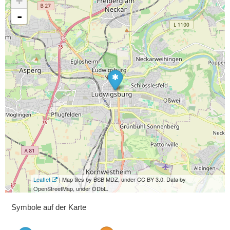
+
-
Leaflet
| Map tiles by BSB MDZ, under CC BY 3.0. Data by
OpenStreetMap, under ODbL.
Symbole auf der Karte