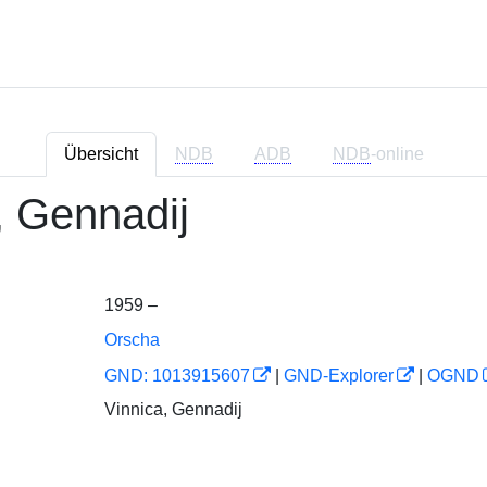
Übersicht
NDB
ADB
NDB
-online
, Gennadij
1959 –
Orscha
GND: 1013915607
|
GND-Explorer
|
OGND
Vinnica, Gennadij