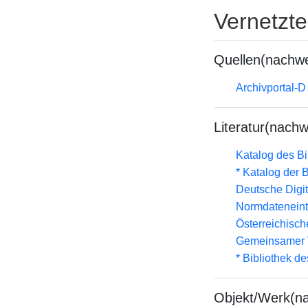
Vernetzt
Quellen(nachwe
Archivportal-
Literatur(nachw
Katalog des B
* Katalog der
Deutsche Digit
Normdateneint
Österreichisc
Gemeinsamer 
* Bibliothek de
Objekt/Werk(n