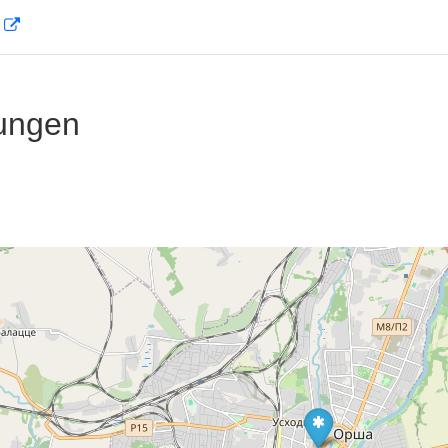
D
ungen