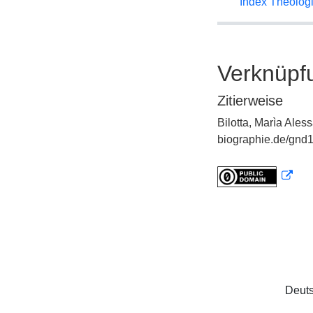
Index Theolog
Verknüpf
Zitierweise
Bilotta, Marìa Ale
biographie.de/gnd1
Deuts