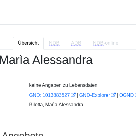
Übersicht
NDB
ADB
NDB
-online
 Marìa Alessandra
keine Angaben zu Lebensdaten
GND: 1013883527
|
GND-Explorer
|
OGND
Bilotta, Marìa Alessandra
e Angebote