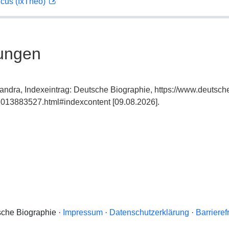
icus (IxTheo)
ungen
ssandra, Indexeintrag: Deutsche Biographie, https://www.deutsch
013883527.html#indexcontent [09.08.2026].
che Biographie ·
Impressum
·
Datenschutzerklärung
·
Barrieref