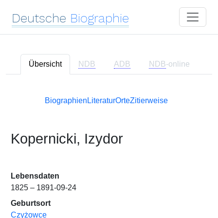
Deutsche
Biographie
Übersicht
NDB
ADB
NDB
-online
Biographien
Literatur
Orte
Zitierweise
Kopernicki, Izydor
Lebensdaten
1825 – 1891-09-24
Geburtsort
Czyżowce