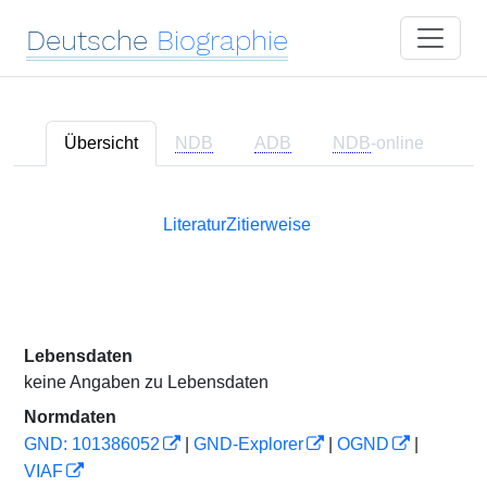
Deutsche
Biographie
Übersicht
NDB
ADB
NDB
-online
Literatur
Zitierweise
Lebensdaten
keine Angaben zu Lebensdaten
Normdaten
GND: 101386052
|
GND-Explorer
|
OGND
|
VIAF