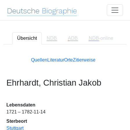
Deutsche
Biographie
Übersicht
NDB
ADB
NDB
-online
Quellen
Literatur
Orte
Zitierweise
Ehrhardt, Christian Jakob
Lebensdaten
1721 – 1782-11-14
Sterbeort
Stuttgart