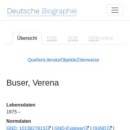
Deutsche
Biographie
Übersicht
NDB
ADB
NDB
-online
Quellen
Literatur
Objekte
Zitierweise
Buser, Verena
Lebensdaten
1975 –
Normdaten
GND: 1013827813
|
GND-Explorer
|
OGND
|