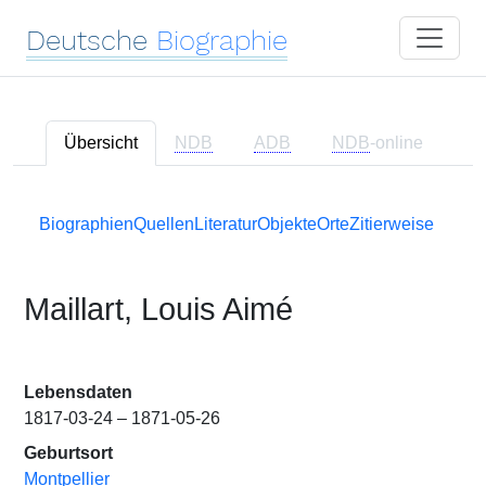
Deutsche
Biographie
Übersicht
NDB
ADB
NDB
-online
Biographien
Quellen
Literatur
Objekte
Orte
Zitierweise
Maillart, Louis Aimé
Lebensdaten
1817-03-24 – 1871-05-26
Geburtsort
Montpellier