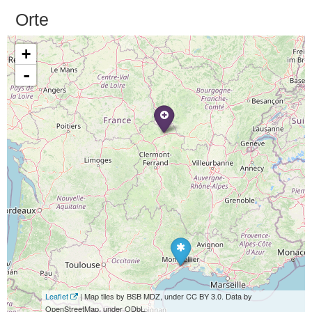
Orte
+
-
Leaflet
| Map tiles by BSB MDZ, under CC BY 3.0. Data by
OpenStreetMap, under ODbL.