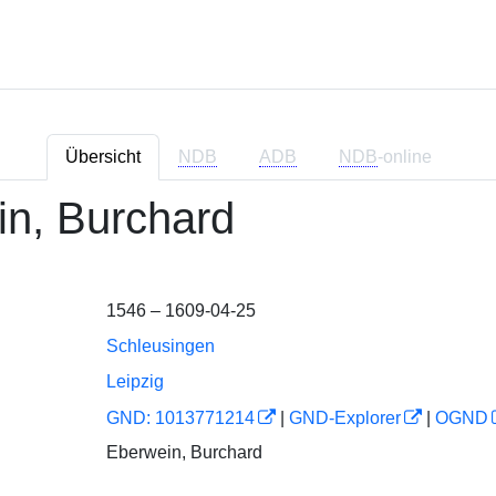
Übersicht
NDB
ADB
NDB
-online
n, Burchard
1546 – 1609-04-25
Schleusingen
Leipzig
GND: 1013771214
|
GND-Explorer
|
OGND
Eberwein, Burchard