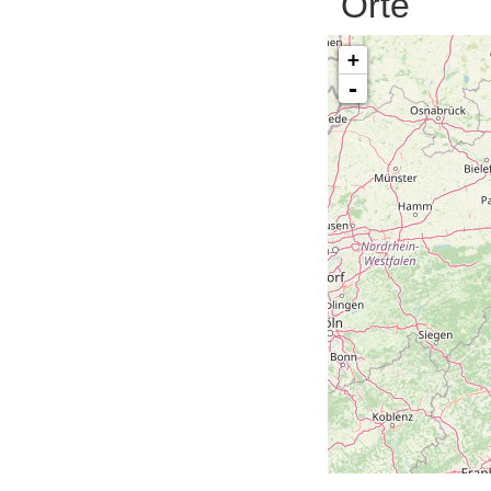
Orte
+
-