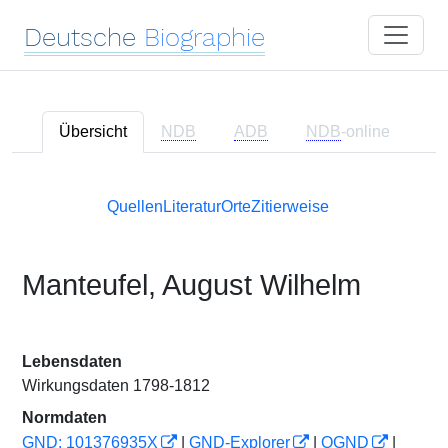
Deutsche
Biographie
Übersicht
NDB
ADB
NDB
-online
Quellen
Literatur
Orte
Zitierweise
Manteufel, August Wilhelm
Lebensdaten
Wirkungsdaten 1798-1812
Normdaten
GND: 101376935X
|
GND-Explorer
|
OGND
|