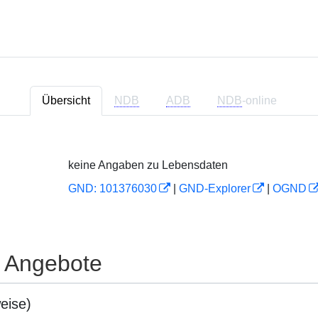
Übersicht
NDB
ADB
NDB
-online
keine Angaben zu Lebensdaten
GND: 101376030
|
GND-Explorer
|
OGND
e Angebote
eise)