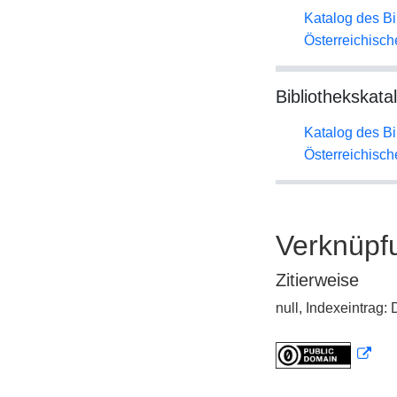
Katalog des B
Österreichisc
Bibliothekskata
Katalog des B
Österreichisc
Verknüpf
Zitierweise
null, Indexeintrag